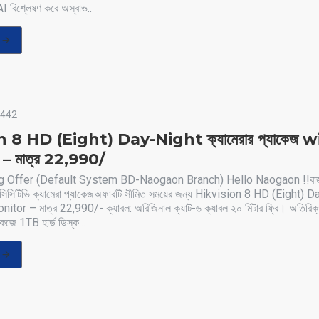
I বিশ্লেষণ করে অস্বাভ..
442
 8 HD (Eight) Day-Night ক্যামেরার প্যাকেজ 
 মাত্র 22,990/
 Offer (Default System BD-Naogaon Branch) Hello Naogaon !!বাজা
র সিসিটিভি ক্যামেরা প্যাকেজঅফারটি সীমিত সময়ের জন্য Hikvision 8 HD (Eight) D
itor – মাত্র 22,990/- ক্যাবল: অরিজিনাল ক্যাট-৬ ক্যাবল ২০ মিটার ফ্রি। অতিরিক্ত
জে 1TB হার্ড ডিস্ক ..