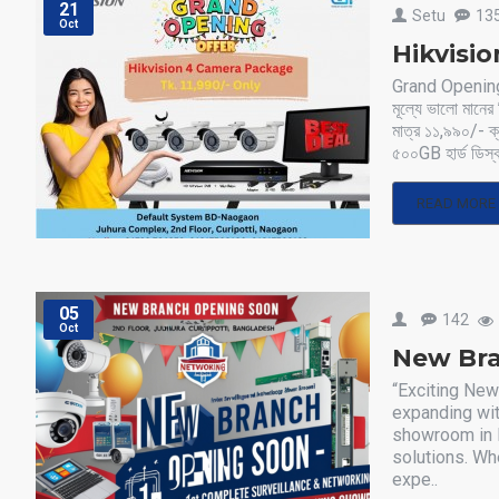
21
Setu
13
Oct
Hikvision
Grand Opening
মূল্যে ভালো মানে
মাত্র ১১,৯৯০/- ক
৫০০GB হার্ড ডিস
READ MORE
05
142
Oct
New Br
“Exciting New
expanding wit
showroom in N
solutions. Wh
expe..