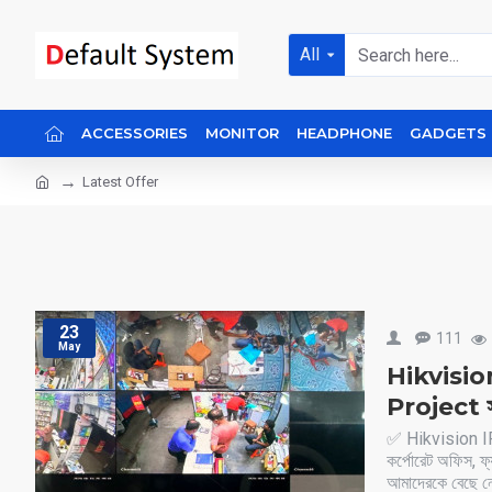
All
ACCESSORIES
MONITOR
HEADPHONE
GADGETS
Latest Offer
23
111
May
Hikvisio
Project সফ
✅ Hikvision I
কর্পোরেট অফিস, ফ্য
আমাদেরকে বেছে 