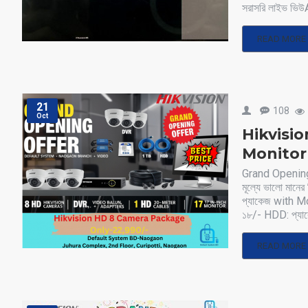
সরাসরি লাইভ ভিউA
READ MORE
21
108
Oct
Hikvision
Monitor –
Grand Opening
মূল্যে ভালো মানে
প্যাকেজ with Mon
১৮/- HDD: প্যাকে
READ MORE