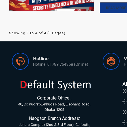
READ MORE
Showing 1 to 4 of 4 (1 Pages)
Hotline
W
Hotline: 01789 764858 (Online)
H
A
Corporate Office :
40, Dr. Kudrat-E-Khuda Road, Elephant Road,
Dhaka-1205
Naogaon Branch Address:
Juhura Complex (2nd & 3rd Floor), Curipotti,