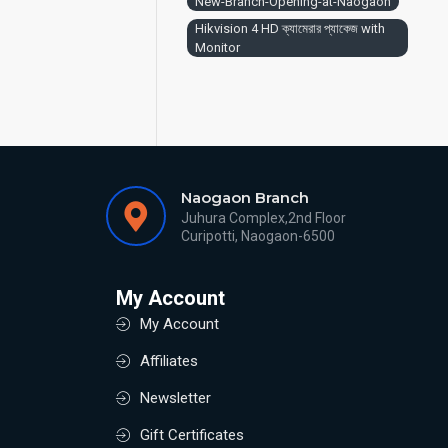
New-Branch-Opening-at-Naogaon
Hikvision 4 HD ক্যামেরার প্যাকেজ with
Monitor
Naogaon Branch
Juhura Complex,2nd Floor
Curipotti, Naogaon-6500
My Account
My Account
Affiliates
Newsletter
Gift Certificates